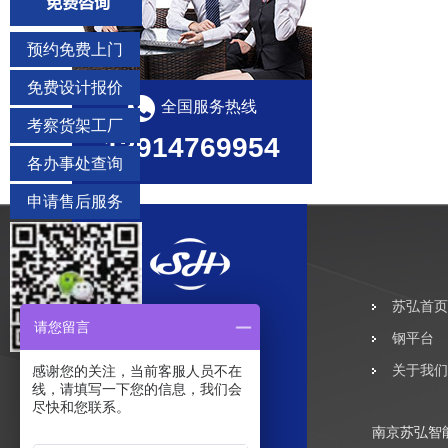
预约免费上门
免费设计报价
全国服务热线
考察货架工厂
13914769954
各办事处查询
申请售后服务
苏弘首页
请您留言
钢平台
感谢您的关注，当前客服人员不在
关于我们
线，请填写一下您的信息，我们会
尽快和您联系。
南京苏弘智能仓
南京苏弘智